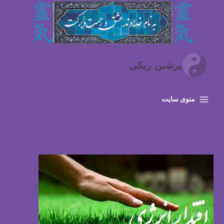
رش
ه
حتوا
پرشین ریکی
منوی سایت