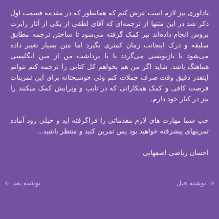
ياداوری نيز لازم است عرض کنم که همانطور که در مقدمه قسمت اول
ذکر شد در اين متنها از ترجمه‌ای که آقای لطفی از يکی از آثار رابرت
بروس انجام داده‌اند نيز کمک گرفته می‌شود تا ساختن ترجمه مطابق
سليقه و درک اينجانب زمان کمتری بگيرد اما متن بسيار تغيير داده
می‌شود يا بازنويسی می‌گردد تا با برداشت من از متن انگليسی
هماهنگ باشد. شايد اگر من هم بخواهم کل کتابی را ترجمه کنم نتوانم
اينقدر دقيق وقت صرف جملات کنم ولی خوشبختانه برای اين تمرينات
فرصت کافی و کمک همکارانی که در تايپ و ويرايش کمک میکنند را
نيز در کنار خود دارم.
خب شما مهارت های لازم مقدماتی را فراگرفته اید و خیلی زود آماده
تمرينهای پيشرفته خواهيد بود پس تمرين کنيد و منتظر باشيد…
احسان ریاضی اصفهانی
→
نوشته قبل
نوشته بعد
←