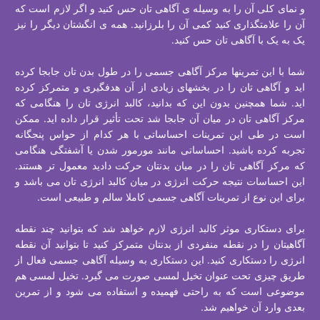
و نمای کلی آن را به وسیله ی آگاهی تان حس کنید و اگر لازم است که
آن را علامتگذاری کنید کمی آن را بلرزانید. همه ی انگشتان دیگر را نیز
یک به یک با آگاهی تان حس کنید.
شما با این تمرینها مرکز آگاهی جسمی را در طول بدن تان جابجا کرده
اید و آگاهی تان را در بخشهای زیادی از آن هدفگیری و متمرکز کرده
اید. شما همچنین بدون این که بدانید، کالبد انرژی تان را هنگامی که
مرکز آگاهی تان در میان آن جابجا شد تحت تأثیر قرار داده اید. ممکن
است در طی این تمرینات احساساتی با هر کدام از حواس پنجگانه
تجربه کرده باشید. احساساتی مانند مورمور شدن یا آشفتگی هنگامی
که مرکز آگاهی تان را در میان بدنتان حرکت دادید معمول تر هستند.
این احساسات نتیجه حرکت انرژی در میان کالبد انرژی تان می باشد و
برای این نوع از تمرینات آگاهی جسمی کاملا سالم و طبیعی است.
برای دستکاری موثر کالبد انرژی لازم خواهد شد که بتوانید چند نقطه
آگاهیتان را در نقطه منفردی از بدنتان متمرکز کنید تا بتوانید آن نقطه
انرژی را دستکاری کنید. این دستکاری به وسیله آگاهی جسمی فعال از
طریق چیزی تحت عنوان تخیل لمسی صورت می گیرد. تخیل لمسی هم
موضوعی است که به راحتی فهمیده و استفاده می شود و از تمرین
بعدی وارد آن خواهیم شد.