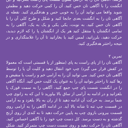
انگشت را با آگاهی تان حس کنید. آن را کمی حرکت دهيد و مطمئن
شوید واقعا می توانید آن را به خوبی حس و هدفگیری کنید. نقطه ی
آگاهی تان را به انگشت بعدی جابجا کنید و شکل و طرح کلی آن را با
آگاهی تان حس کنید. به نوبت، یکی یکی و یک به یک، آگاهی را به
تمامی انگشتان پا منتقل کنید هر یک از انگشتان پا را که لازم دیدید،
حرکت دهید، بلرزانید، لمس کنید یا بخارانید تا آن را علامتگذاری و در
نتیجه راحتتر هدفگیری کنید.
تمرین ۲
آگاهی تان را از پای راست به پای (منظور از پا قسمتی است که معمولا
در کفش قرار می گیرد) چپ خود انتقال دهید و کلیت آن پا را توسط
آگاهی تان حس کنید. می توانید آن را به آرامی خم و راست یا منقبض و
رها کنید تا راحتتر بتوانید آن را به عنوان یک کلیت حس کنید. آنگاه آگاهی
را در انگشت شست پای چپ جمع کنید، آگاهی را به سمت قوزک پا
بلغزانید و در ادامه به آرامی از ساق بالا بیاورید تا این که به زانوی چپ
شما برسد. به حرکت آن ادامه دهید تا از ران به بالا بلغزد و به آرامی
در قسمت چپ تنه تا شانه بالا آید. در ادامه آگاهی را به آرامی روی
قسمت بیرونی بازوی چپ به پایین حرکت دهید تا به کندی از روی آرنج
گذشته و به دست برسد. کل دست چپ خود را با آگاهی احساس کنید.
آگاهی تان را حرکت دهید و روی شست دست چپ متمرکز کنید. شکل