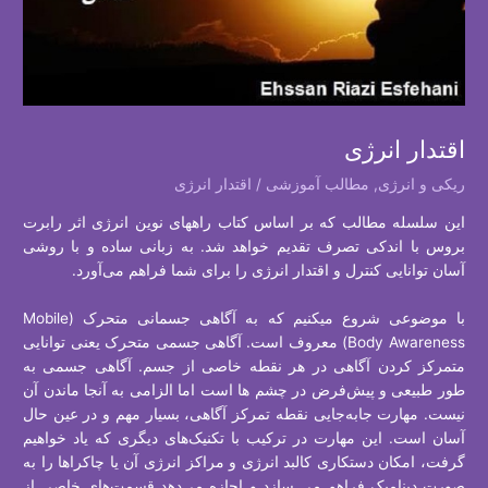
اقتدار انرژی
ریکی و انرژی
,
مطالب آموزشی
/
اقتدار انرژی
اين سلسله مطالب که بر اساس کتاب راههای نوين انرژی اثر رابرت
بروس با اندکی تصرف تقديم خواهد شد. به زبانی ساده و با روشی
آسان توانايی کنترل و اقتدار انرژی را برای شما فراهم می‌آورد.
با موضوعی شروع ميکنيم که به آگاهی جسمانی متحرک (Mobile
Body Awareness) معروف است. آگاهی جسمی متحرک یعنی توانایی
متمرکز کردن آگاهی در هر نقطه خاصی از جسم. آگاهی جسمی به
طور طبيعی و پيش‌فرض در چشم ها است اما الزامی به آنجا ماندن آن
نیست. مهارت جابه‌جايی نقطه تمرکز آگاهی، بسیار مهم و در عين حال
آسان است. این مهارت در ترکیب با تکنیک‌های دیگری که یاد خواهیم
گرفت، امکان دستکاری کالبد انرژی و مراکز انرژی آن يا چاکراها را به
صورت دینامیک فراهم می سازد و اجازه می‌دهد قسمت‌های خاصی از