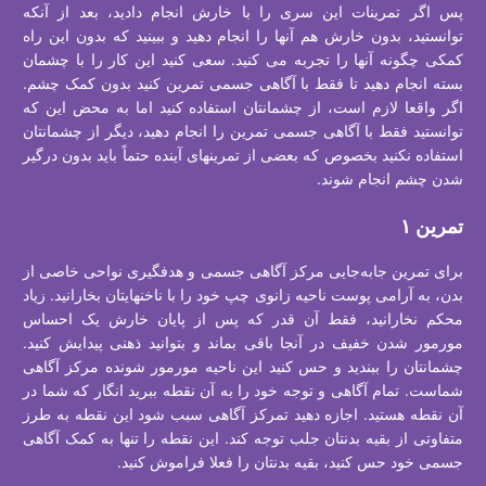
پس اگر تمرینات این سری را با خارش انجام دادید، بعد از آنکه
توانستید، بدون خارش هم آنها را انجام دهید و ببینید که بدون این راه
کمکی چگونه آنها را تجربه می کنید. سعی کنید این کار را با چشمان
بسته انجام دهید تا فقط با آگاهی جسمی تمرین کنید بدون کمک چشم.
اگر واقعا لازم است، از چشمانتان استفاده کنید اما به محض این که
توانستید فقط با آگاهی جسمی تمرین را انجام دهید، دیگر از چشمانتان
استفاده نکنید بخصوص که بعضی از تمرینهای آینده حتماً باید بدون درگیر
شدن چشم انجام شوند.
تمرین ۱
برای تمرین جابه‌جایی مرکز آگاهی جسمی و هدفگیری نواحی خاصی از
بدن، به آرامی پوست ناحیه زانوی چپ خود را با ناخنهایتان بخارانید. زیاد
محکم نخارانید، فقط آن قدر که پس از پایان خارش یک احساس
مورمور شدن خفیف در آنجا باقی بماند و بتوانید ذهنی پیدایش کنید.
چشمانتان را ببندید و حس کنید این ناحیه مورمور شونده مرکز آگاهی
شماست. تمام آگاهی و توجه خود را به آن نقطه ببرید انگار که شما در
آن نقطه هستید. اجازه دهید تمرکز آگاهی سبب شود این نقطه به طرز
متفاوتی از بقیه بدنتان جلب توجه کند. این نقطه را تنها به کمک آگاهی
جسمی خود حس کنید، بقیه بدنتان را فعلا فراموش کنید.