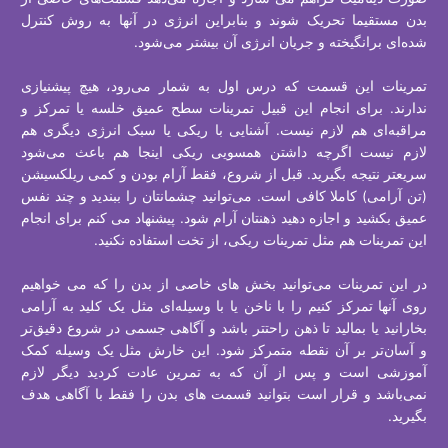
بدن مستقیما تحریک شوند و بنابراین انرژی در آنها به روش کنترل
شده‌ای برانگیخته و جریان انرژی آن بیشتر می‌شود.
تمرینات این قسمت که درس اول به شمار می‌رود، هیچ پیشنیازی
ندارند. برای انجام این قبیل تمرینات سطح عمیق خلسه یا تمرکز و
مراقبه‌ای هم لازم نیست. آشنایی با ریکی یا سبک انرژی دیگری هم
لازم نیست اگرچه داشتن همسویی ریکی اینجا هم باعث می‌شود
سریعتر نتیجه بگیرید. قبل از شروع، فقط آرام بودن و کمی ریلکسیشن
(تن آرامی) کاملا کافی است. می‌توانید چشمانتان را ببندید و چند نفس
عمیق بکشید و اجازه دهید ذهنتان آرام شود. پیشنهاد می کنم برای انجام
این تمرینات هم مثل تمرینات ریکی، از تخت استفاده نکنید.
در این تمرینات می‌توانید بخش های خاصی از بدن را که می خواهیم
روی آنها تمرکز کنیم را با ناخن یا با وسیله‌ای مثل یک کلید به آرامی
بخارانید یا بمالید تا ذهن راحتتر باشد و آگاهی جسمی در شروع دقیق‌تر
و آسان‌تر بر آن نقطه متمرکز شود. این خارش مثل یک وسیله کمک
آموزشی است و پس از آن که به تمرین عادت کردید دیگر لازم
نمی‌باشد و قرار است بتوانید قسمت های بدن را فقط با آگاهی هدف
بگیرید.